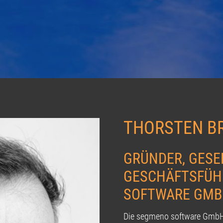
THORSTEN B
GRÜNDER, GESE
GESCHÄFTSFÜH
SOFTWARE GMBH
Die segmeno software GmbH i